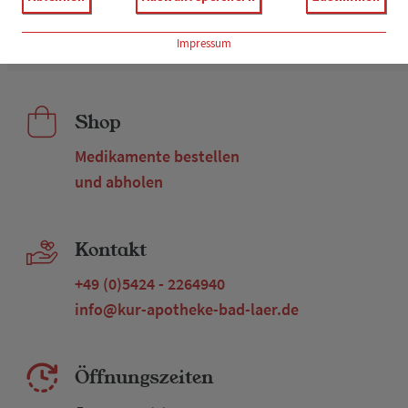
Thieplatz 3
Impressum
49196 Bad Laer
Shop
Medikamente bestellen
und abholen
Kontakt
+49 (0)5424 - 2264940
info@kur-apotheke-bad-laer.de
Öffnungszeiten