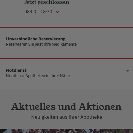
Jetzt geschlossen
08:00 - 18:30
Montag
08:00 - 18:30
Unverbindliche Reservierung
Reservieren Sie jetzt Ihre Medikamente
Dienstag
08:00 - 18:30
Mittwoch
08:00 - 18:30
Notdienst
Notdienst-Apotheken in Ihrer Nähe
Donnerstag
08:00 - 18:30
Freitag
08:00 - 18:30
Aktuelles und Aktionen
Samstag
08:30 - 13:00
Neuigkeiten aus Ihrer Apotheke
Sonntag
Geschlossen